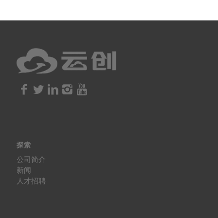
探索
公司简介
新闻
人才招聘