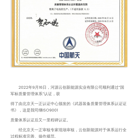
云创
2022年9月16日，河源云创新能源实业有限公司顺利通过“国
军标质量管理体系”认证，获
得了由北京天一正认证中心颁发的《武器装备质量管理体系认证证
书》，这是我司继ISO9001
质量体系认证后又一里程碑认证。
云创
经北京天一正审核专家现场审核，云创新能源对于体系运行全
过程标准完善、操作规范、